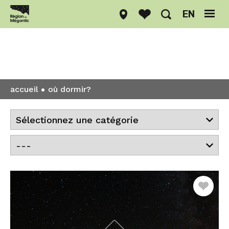
EN
Où dormir?
accueil
où dormir?