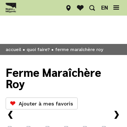
EN
Quoi faire?
accueil
quoi faire?
ferme maraîchère roy
Ferme Maraîchère
Roy
Ajouter à mes favoris
›
›