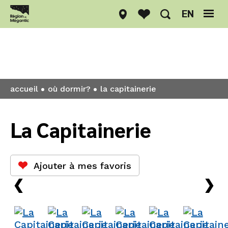
EN
Où dormir?
accueil
où dormir?
la capitainerie
La Capitainerie
Ajouter à mes favoris
›
›