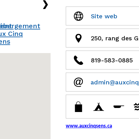
›
Site web
250, rang des G
819-583-0885
admin@auxcinq
www.auxcinqsens.ca