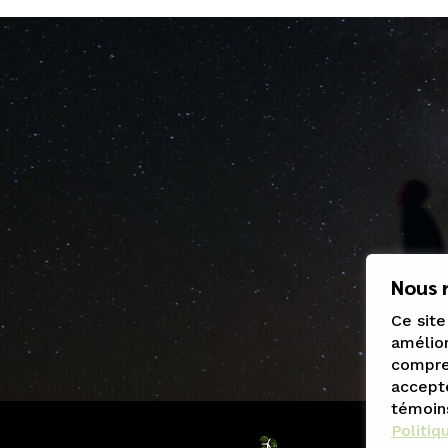
Nous r
Ce site
amélior
compren
accepte
témoin
Politiq