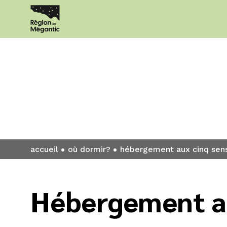
Où dormir?
accueil
où dormir?
hébergement aux cinq sen
Hébergement a