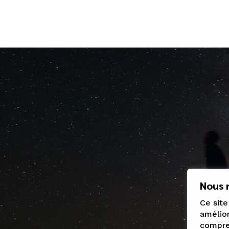
Nous r
Ce site
amélior
compren