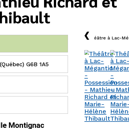
thieu Richard et
hibault
›
 (Québec) G6B 1A5
lle Montignac