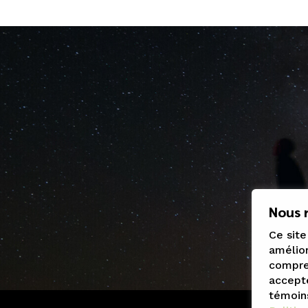
Nous r
Ce site
amélior
compren
accepte
témoin