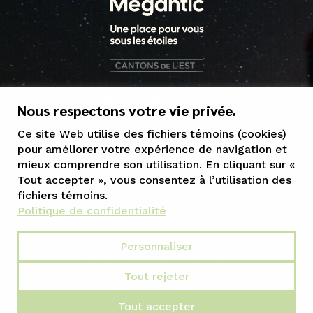
1 800 363-5515
Nous respectons votre vie privée.
tourisme@mrcgranit.qc.ca
Ce site Web utilise des fichiers témoins (cookies)
pour améliorer votre expérience de navigation et
mieux comprendre son utilisation. En cliquant sur «
Tout accepter », vous consentez à l’utilisation des
fichiers témoins.
Politique de confidentialité
Personnaliser
Tout rejeter
Conception Web :: LANEC
Tout accepter
Propulsé par