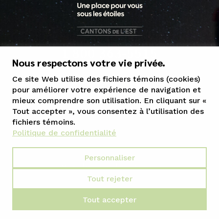
1 800 363-5515
Nous respectons votre vie privée.
tourisme@mrcgranit.qc.ca
Ce site Web utilise des fichiers témoins (cookies)
pour améliorer votre expérience de navigation et
mieux comprendre son utilisation. En cliquant sur «
Tout accepter », vous consentez à l’utilisation des
fichiers témoins.
Politique de confidentialité
Personnaliser
Tout rejeter
Conception Web :: LANEC
Tout accepter
Propulsé par