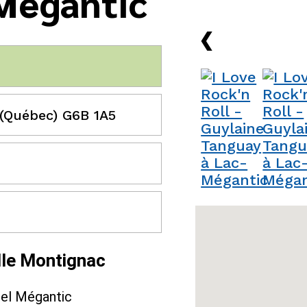
Mégantic
›
 (Québec) G6B 1A5
lle Montignac
rel Mégantic