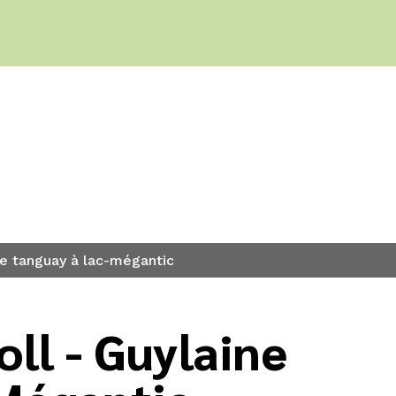
s
ine tanguay à lac-mégantic
oll - Guylaine