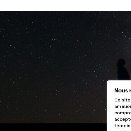
Nous r
Ce site
amélior
compren
accepte
témoin