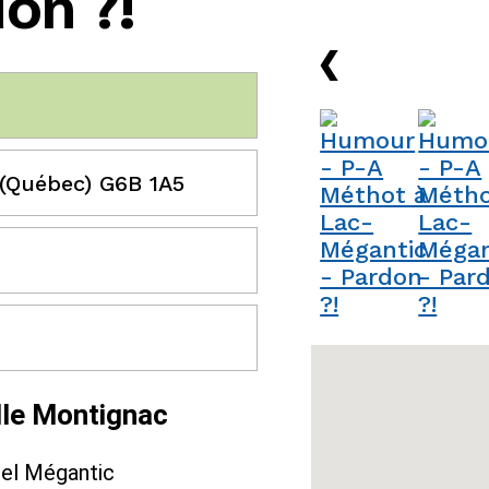
on ?!
›
 (Québec) G6B 1A5
lle Montignac
rel Mégantic