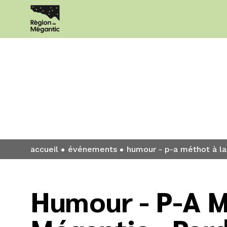
Événement
accueil
événements
humour - p-a méthot à la
Humour - P-A M