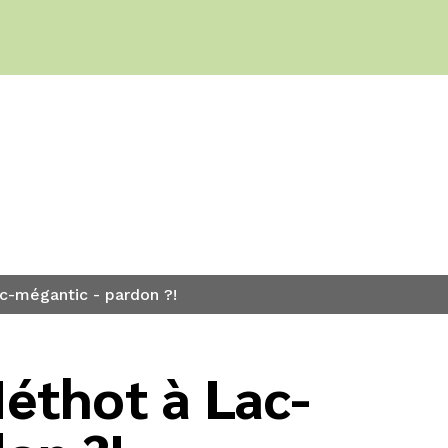
s
c-mégantic - pardon ?!
éthot à Lac-