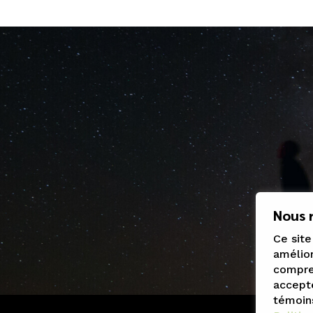
Nous r
Ce site
amélior
compren
accepte
témoin