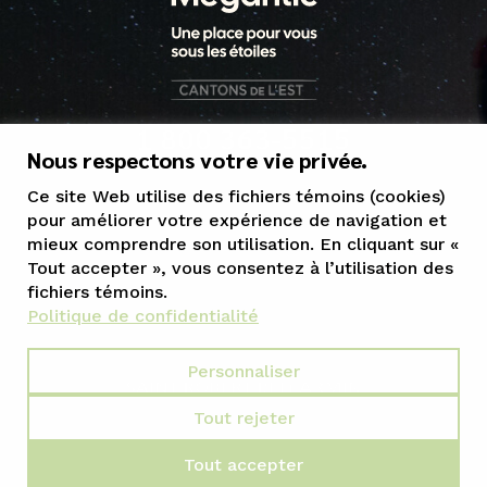
1 800 363-5515
Nous respectons votre vie privée.
tourisme@mrcgranit.qc.ca
Ce site Web utilise des fichiers témoins (cookies)
pour améliorer votre expérience de navigation et
mieux comprendre son utilisation. En cliquant sur «
Tout accepter », vous consentez à l’utilisation des
fichiers témoins.
Politique de confidentialité
Personnaliser
Tout rejeter
Conception Web :: LANEC
Tout accepter
Propulsé par