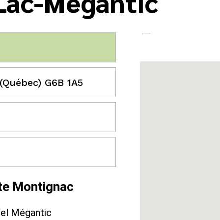
 Lac-Mégantic
 (Québec) G6B 1A5
te Montignac
rel Mégantic