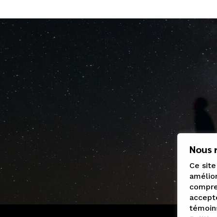
Nous r
Ce site
amélior
compren
accepte
témoin