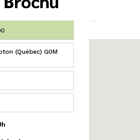
y Brochu
00
bton (Québec) G0M
9h