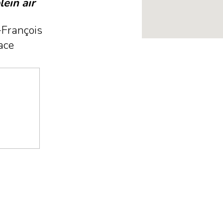
lein air
-François
ace