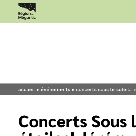
Événement
accueil
événements
concerts sous le soleil...
Concerts Sous le