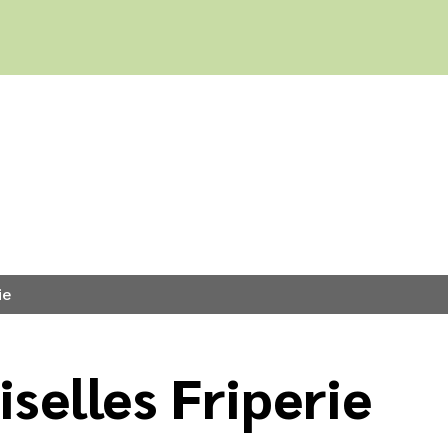
ie
selles Friperie