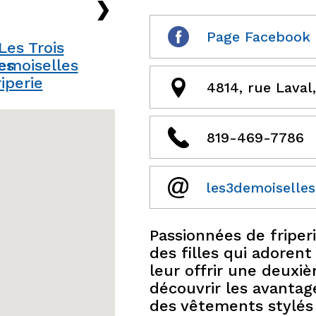
›
Page Facebook
4814, rue Laval
819-469-7786
les3demoiselle
Passionnées de friper
des filles qui adorent
leur offrir une deuxiè
découvrir les avanta
des vêtements stylés 