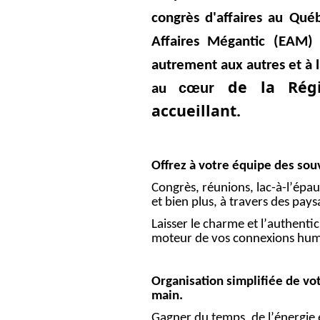
congrès d'affaires au Québ
Affaires Mégantic (EAM) 
autrement aux autres et à l
de la Régi
cœur
au
accueillant.
Offrez à votre équipe des so
Congrès, réunions, lac-à-l’épaul
et bien plus, à travers des pays
Laisser le charme et l’authenti
moteur de vos connexions hum
Organisation simplifiée de vo
main.
Gagner du temps, de l’énergie et