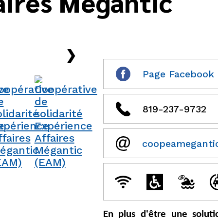
aires Mégantic
›
Page Facebook
819-237-9732
coopeameganti
En plus d'être une solut