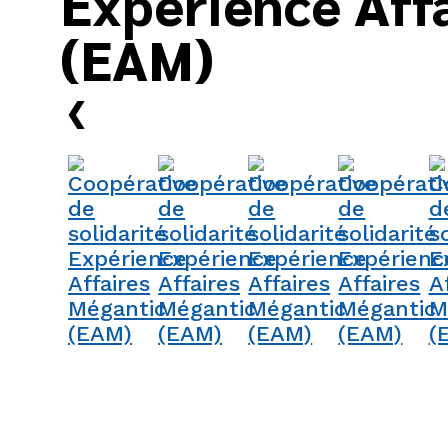
Expérience Aff
(EAM)
›