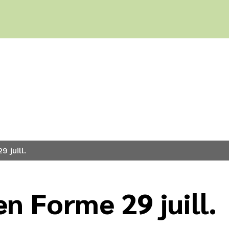
s
 juill.
en Forme 29 juill.