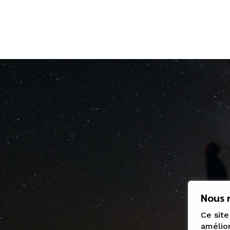
Nous r
Ce site
amélior